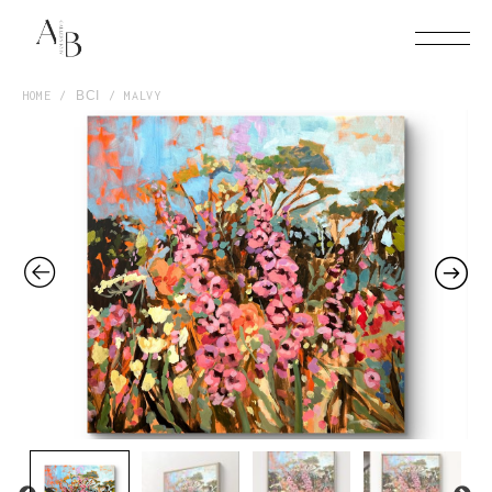
HOME
ВСІ
MALVY