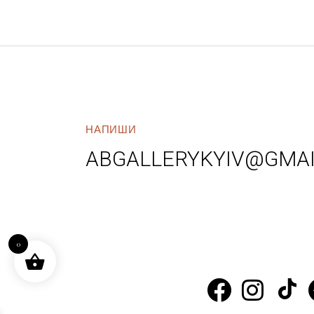
НАПИШИ
ABGALLERYKYIV@GMA
0