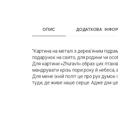
ОПИС
ДОДАТКОВА ІНФО
“Картина на металі з дерев’яним підрам
подарунок на свято, для родини чи особ
Для картини «Zhuravli» образ цих птахі
мандрувати крізь пори року й небеса,
Для мене їхній політ це про рух думок 
туди, де живе наше серце. Адже дім це 