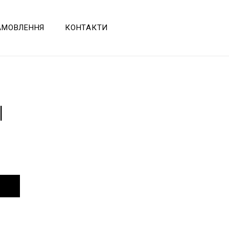
АВКА
АМОВЛЕННЯ
КОНТАКТИ
УКИ
І ПИТАННЯ
СТАВКА
ДГУКИ
I
СТІ ПИТАННЯ